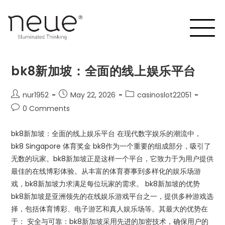
bk8新加坡：全面的线上娱乐平台
nur1952
May 22, 2026
casinoslot22051
0 Comments
bk8新加坡：全面的线上娱乐平台 在现代数字娱乐的潮流中，
bk8 Singapore 体育奖金 bk8作为一个重要的组成部分，吸引了
无数的玩家。bk8新加坡正是这样一个平台，它致力于为用户提供
最佳的在线博彩体验。从丰富的体育赛事到多样化的娱乐场游
戏，bk8新加坡力求满足每位玩家的需求。 bk8新加坡的优势
bk8新加坡是亚洲领先的在线娱乐游戏平台之一，提供多种游戏选
择，包括体育博彩、电子游艺和真人娱乐场等。其最大的优势在
于： 安全与可靠：bk8新加坡采用先进的加密技术，确保用户的