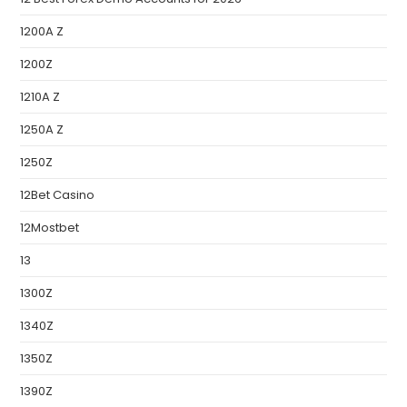
1200A Z
1200Z
1210A Z
1250A Z
1250Z
12Bet Casino
12Mostbet
13
1300Z
1340Z
1350Z
1390Z