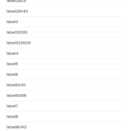
1xbet29031
1xbet290411
1xbet3
1xbet310310
1xbet3231025
1xbet4
1xbet5
1xbet6
1xbet60411
1xbet60618
1xbet7
1xbet8
1xbet80412