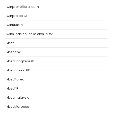
1winpro-official.com
1winpro.co x3
1winRussia
1wins-casino-chile.cles-cl x2
1xbet
1xbet apk
1xbet Bangladesh
1xbet casino BD
1xbet Korea
1xbet KR
1xbet malaysia
1xbet Morocco