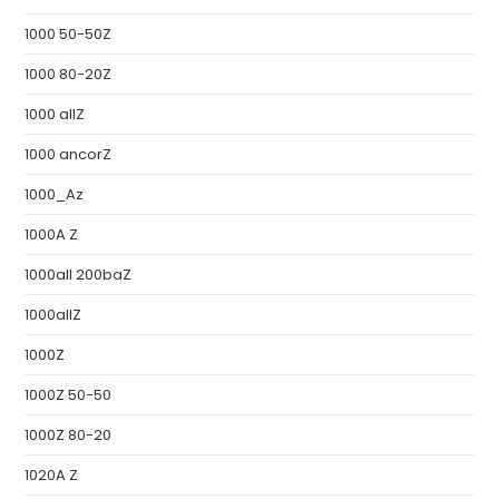
1000 50-50Z
1000 80-20Z
1000 allZ
1000 ancorZ
1000_Az
1000A Z
1000all 200baZ
1000allZ
1000Z
1000Z 50-50
1000Z 80-20
1020A Z