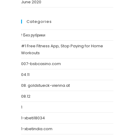
June 2020
Categories
! Без рубрики
#1 Free Fitness App, Stop Paying for Home
Workouts
007-bsbcasino.com
04.11
08. goldstueck-vienna.at
08.12
1
1-xbeti18034
1-xbetindia.com