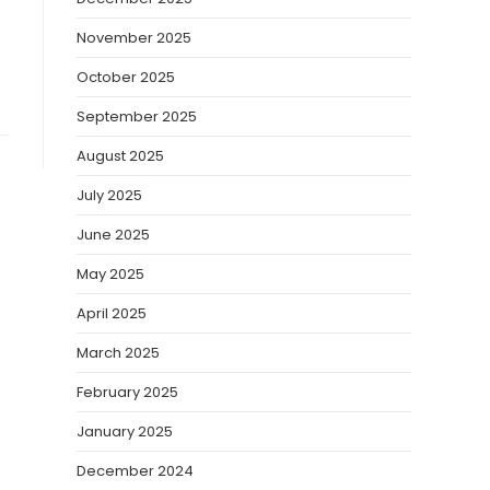
November 2025
October 2025
September 2025
August 2025
July 2025
June 2025
May 2025
April 2025
March 2025
February 2025
January 2025
December 2024