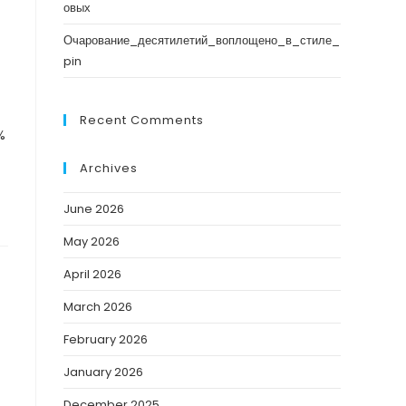
овых
Очарование_десятилетий_воплощено_в_стиле_
pin
Recent Comments
%
Archives
June 2026
May 2026
April 2026
March 2026
February 2026
January 2026
December 2025