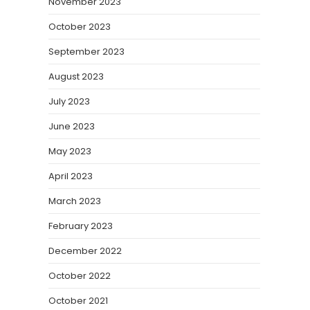
November 2023
October 2023
September 2023
August 2023
July 2023
June 2023
May 2023
April 2023
March 2023
February 2023
December 2022
October 2022
October 2021