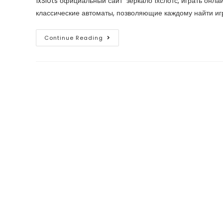
1xSlots официальный сайт ️ зеркало 1хслотс, играть онл
классические автоматы, позволяющие каждому найти иг
Continue Reading