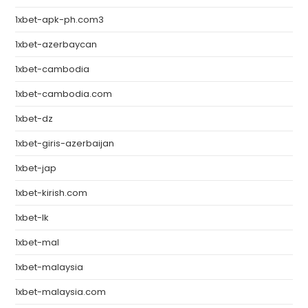
1xbet-apk-ph.com3
1xbet-azerbaycan
1xbet-cambodia
1xbet-cambodia.com
1xbet-dz
1xbet-giris-azerbaijan
1xbet-jap
1xbet-kirish.com
1xbet-lk
1xbet-mal
1xbet-malaysia
1xbet-malaysia.com