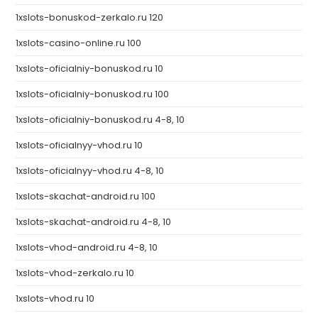
1xslots-bonuskod-zerkalo.ru 120
1xslots-casino-online.ru 100
1xslots-oficialniy-bonuskod.ru 10
1xslots-oficialniy-bonuskod.ru 100
1xslots-oficialniy-bonuskod.ru 4-8, 10
1xslots-oficialnyy-vhod.ru 10
1xslots-oficialnyy-vhod.ru 4-8, 10
1xslots-skachat-android.ru 100
1xslots-skachat-android.ru 4-8, 10
1xslots-vhod-android.ru 4-8, 10
1xslots-vhod-zerkalo.ru 10
1xslots-vhod.ru 10