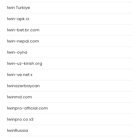
1win Turkiye
1win-apk.ci
1win-bet.br.com
1win-nepal.com
1win-oyna
1win-uz-kirish.org
1win-ve.net x
1winazerbaycan
1winmd.com
1winpro-official.com
1winpro.co x3
1winRussia