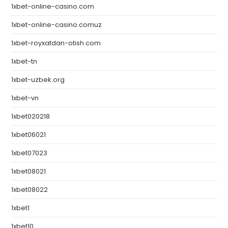
1xbet-online-casino.com
1xbet-online-casino.comuz
1xbet-royxatdan-otish.com
1xbet-tn
1xbet-uzbek.org
1xbet-vn
1xbet020218
1xbet06021
1xbet07023
1xbet08021
1xbet08022
1xbet1
1xbet10