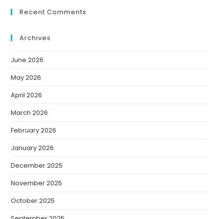
Recent Comments
Archives
June 2026
May 2026
April 2026
March 2026
February 2026
January 2026
December 2025
November 2025
October 2025
September 2025