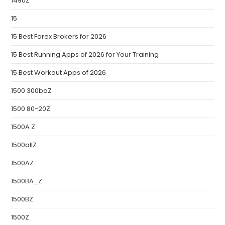
1490Z
15
15 Best Forex Brokers for 2026
15 Best Running Apps of 2026 for Your Training
15 Best Workout Apps of 2026
1500 300baZ
1500 80-20Z
1500A Z
1500allZ
1500AZ
1500BA_Z
1500BZ
1500Z