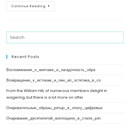
Continue Reading
Recent Posts
Воспоминания_о_винтаже_и_загадочность_обра
Возвращение_к_истокам_и_пин_ап_эстетика_в_со
From the William Hill, of numerous members delight in
wagering, but there is a lot more on offer
Очаровательные_образы_pinup_в_эпоху_цифровых
Очарование_десятилетий_воплощено_в_стиле_pin