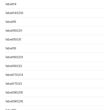
1xbet14
1xbet140210
1xbet15
1xbet150211
1xbet15031
1xbet16
1xbet160213
1xbet16032
1xbet170214
1xbet17033
1xbet180215
1xbet180216