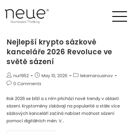
Nejlepší krypto sázkové
kanceláře 2026 Revoluce ve
světě sázení
nur1952
May 10, 2026
lekarnarousinov
0 Comments
Rok 2026 se blíží a s ním přichází nové trendy v oblasti
sázení. Kryptoměny získávají na popularitě a stále více
sázkových kanceláří začíná nabízet možnost sázení
pomocí digitálních měn. V…