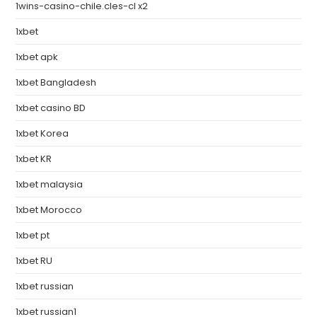
1wins-casino-chile.cles-cl x2
1xbet
1xbet apk
1xbet Bangladesh
1xbet casino BD
1xbet Korea
1xbet KR
1xbet malaysia
1xbet Morocco
1xbet pt
1xbet RU
1xbet russian
1xbet russian1