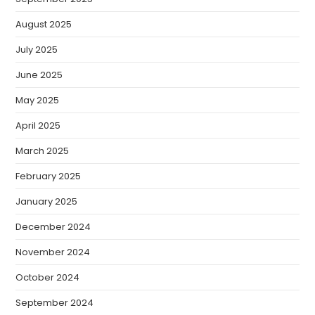
August 2025
July 2025
June 2025
May 2025
April 2025
March 2025
February 2025
January 2025
December 2024
November 2024
October 2024
September 2024