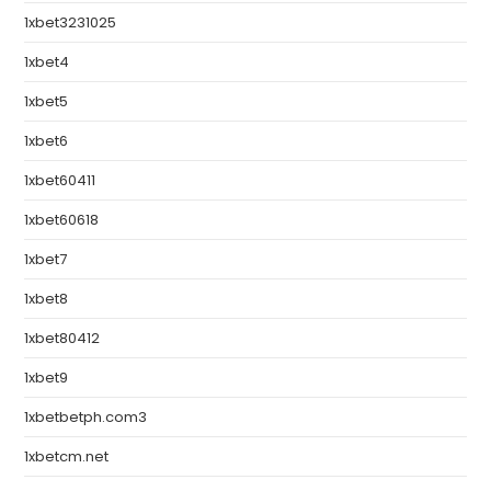
1xbet3231025
1xbet4
1xbet5
1xbet6
1xbet60411
1xbet60618
1xbet7
1xbet8
1xbet80412
1xbet9
1xbetbetph.com3
1xbetcm.net